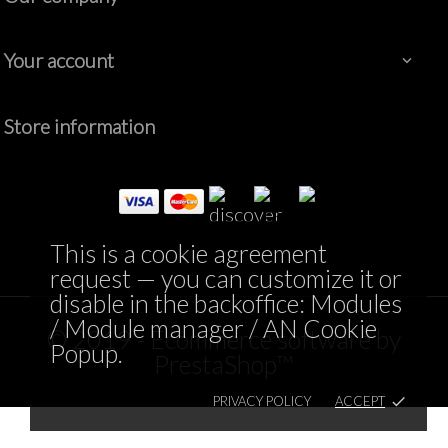
Your account

Store information
This is a cookie agreement
request — you can customize it or
disable in the backoffice: Modules
/ Module manager / AN Cookie
© 2019 - Ecommerce software by
Popup.
PrestaShop™
PRIVACY POLICY
ACCEPT
done