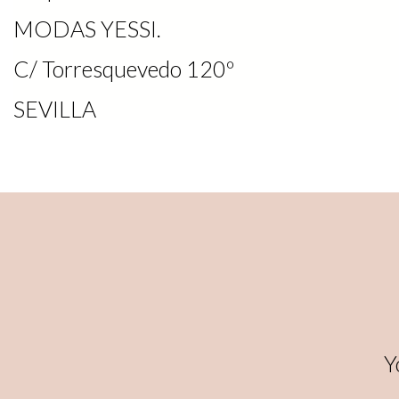
MODAS YESSI.
C/ Torresquevedo 120º
SEVILLA
Y