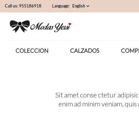
Call us:
955186918
Language:
English
keyboard_arrow_down
COLECCION
CALZADOS
COMP
Sit amet conse ctetur adipisi
enim ad minim veniam, quis 