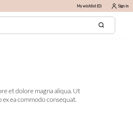
My wishlist
(
0
)
Sign in
ore et dolore magna aliqua. Ut
uip ex ea commodo consequat.